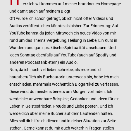
H
erzlich willkommen auf meiner brandneuen Homepage
und damit auch auf meinem Blog!
Oft wurde ich schon gefragt, ob ich nicht öfter Videos und
Audios veröffentlichen könnte als bisher. Zur Erinnerung: Auf
YouTube kannst du jeden Mittwoch ein neues Video von mir
rund um das Thema Vergebung, Heilung in Liebe, Ein Kurs in
Wundern und ganz praktische Spiritualität anschauen. Und
jeden Sonntag ebenfalls auf YouTube (auch auf Spotify und
anderen Podcastanbietern) ein Audio.
Nun, da ich noch viel lieber schreibe, als rede und ich
hauptberuflich als Buchautorin unterwegs bin, habe ich mich
entschieden, mehrmals wöchentlich Blogartikel zu verfassen.
Diese wirst du meistens bereits am Morgen vorfinden. Ich
werde hier anwendbare Beispiele, Gedanken und Ideen für ein
Leben in Geistesfrieden, Freude und Liebe posten. Und ich
werde dich über meine Bücher auf dem Laufenden halten.
Alles soll dir hilfreich dienen und in deiner Situation zur Seite
stehen. Gerne kannst du mir auch weiterhin Fragen stellen